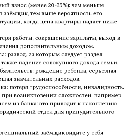
й взнос (менее 20-25%): чем меньше
 заёмщик, тем выше вероятность его
итуации, когда цена квартиры падает ниже
теря работы, сокращение зарплаты, выход в
печения дополнительным доходом.
а: развод, за которым следует раздел
а также падение совокупного дохода семьи.
язательств: рождение ребенка, серьезная
ющая значительных расходов.
а: потеря трудоспособности, инвалидность.
м при возникновении сложностей, например,
сем из банка: это приводит к накоплению
 юридический отдел для принудительного
отенциальный заёмщик видите у себя