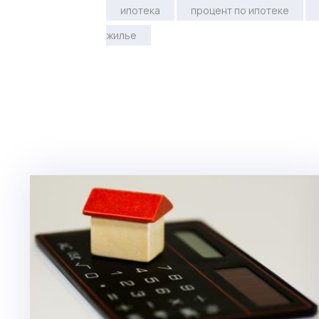
ипотека
процент по ипотеке
жилье