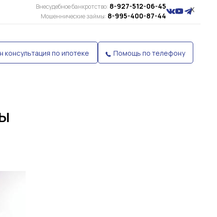
8-927-512-06-45
Внесудебное банкротство:
X
8-995-400-87-44
Мошеннические займы:
н консультация по ипотеке
Помощь по телефону
вы