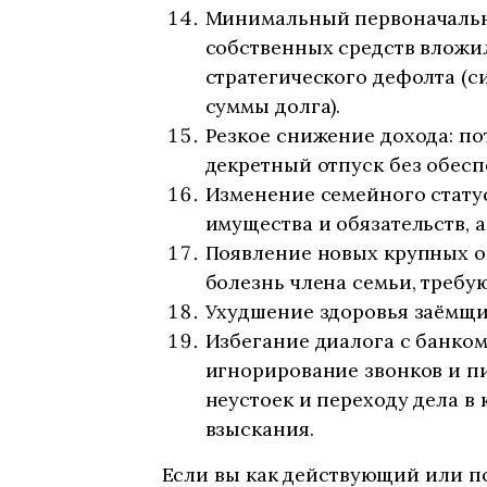
Минимальный первоначальны
собственных средств вложил
стратегического дефолта (с
суммы долга).
Резкое снижение дохода: по
декретный отпуск без обес
Изменение семейного статус
имущества и обязательств, 
Появление новых крупных об
болезнь члена семьи, требу
Ухудшение здоровья заёмщик
Избегание диалога с банко
игнорирование звонков и пи
неустоек и переходу дела в
взыскания.
Если вы как действующий или п