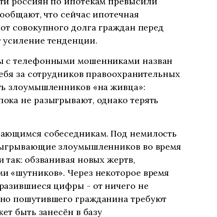
ти россиян по ипотекам превысили
сообщают, что сейчас ипотечная
от совокупного долга граждан перед
 усиление тенденции.
ы с телефонными мошенниками назван
себя за сотрудников правоохранительных
ть злоумышленников «на живца»:
ока не разыгрывают, однако терять
гающимся собеседникам. Под немилость
азыгрывающие злоумышленников во время
 так: обзванивая новых жертв,
и «шутников». Через некоторое время
разившиеся цифры - от ничего не
чно пошутившего гражданина требуют
ет быть занесён в базу