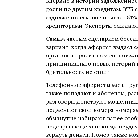
Впервые в истории задолженнос
долги по другим кредитам. ВТБ 
задолженность насчитывает 51% 
кредиторами. Эксперты ожидают
Самым частым сценарием бесед
вариант, когда аферист выдает 
органов и просит помочь пойма
принципиально новых историй п
бдительность не стоит.
Телефонные аферисты мстят ру
также попадают и абоненты, р
разговора. Действуют мошенники
подменяют свои номера номерам
обманутые набирают ранее отоб
подозревающего некогда неуда
вернуть деньги. Номер также мож