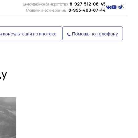
8-927-512-06-45
Внесудебное банкротство:
X
8-995-400-87-44
Мошеннические займы:
н консультация по ипотеке
Помощь по телефону
ду