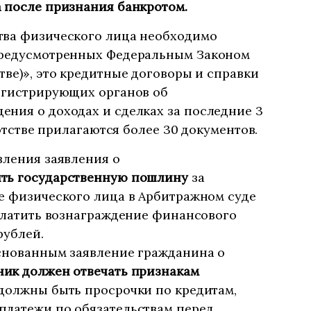
а после признания банкротом.
тва физического лица необходимо
предусмотренных Федеральным Законом
тве)», это кредитные договоры и справки
регистрирующих органов об
ния о доходах и сделках за последние 3
ротстве прилагаются более 30 документов.
вления заявления о
ть государственную пошлину
за
е физического лица в Арбитражном суде
оплатить вознаграждение финансового
рублей.
основанным заявление гражданина о
ик должен отвечать признакам
, должны быть просрочки по кредитам,
платежи по обязательствам перед