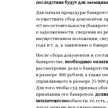
последствия будут для заемщик
Для начала процедуры банкротс
осуществить сбор документов, 
«О несостоятельности (банкротс
о задолженности, сведения из 
имущественном положении, сведе
года и т. д., к заявлению о банк
После сбора документов и соста
банкротстве,
необходимо оплати
рассмотрение дела о банкротств
в размере 300 рублей, а также 
управляющего в размере 25 000 
Для того чтобы суд признал об
признании его банкротом,
должн
неплатежеспос
обности, то есть
доход меньше чем ежемесячные 