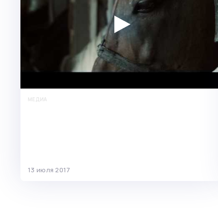
МЕДИА
Юристы по банкротству помогли
должнику начать жизнь с чистого
листа
13 июля 2017