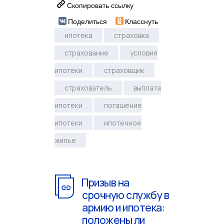
Скопировать ссылку
Поделиться
Класснуть
ипотека
страховка
страхование
условия
ипотеки
страховщик
страхователь
выплата
ипотеки
погашение
ипотеки
ипотечное
жилье
Призыв на
срочную службу в
армию и ипотека:
положены ли