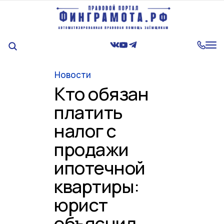
Tog
nav
Новости
Кто обязан
платить
налог с
продажи
ипотечной
квартиры:
юрист
объяснил,