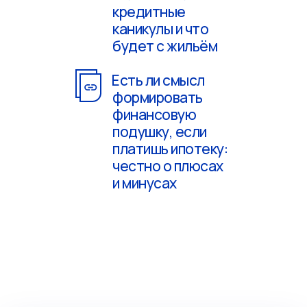
кредитные
каникулы и что
будет с жильём
Есть ли смысл
формировать
финансовую
подушку, если
платишь ипотеку:
честно о плюсах
и минусах