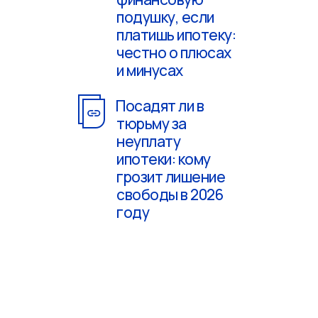
подушку, если
платишь ипотеку:
честно о плюсах
и минусах
Посадят ли в
тюрьму за
неуплату
ипотеки: кому
грозит лишение
свободы в 2026
году