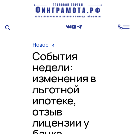
Tog
nav
Новости
События
недели:
изменения в
льготной
ипотеке,
отзыв
лицензии у
банка,