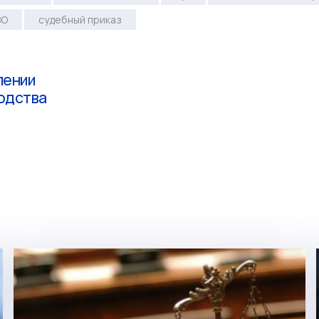
ВО
судебный приказ
лении
одства