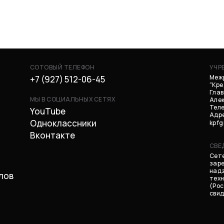
СОТОВЫЙ ТЕЛЕФОН
УЧР
Меж
+7 (927) 512-06-45
"Кр
Глав
МЫ В СОЦИАЛЬНЫХ СЕТЯХ
Але
Теле
YouTube
Адре
Одноклассники
kpf
Вконтакте
СВЕ
Сете
заре
надз
лов
техн
(Рос
свид