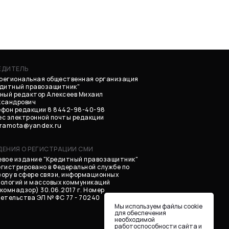
ЕДИТЕЛЬ
региональная общественная организация
едитный правозащитник"
ный редактор Алексеев Михаил
ксандрович
фон редакции 8 8442-98-40-98
с электронной почты редакции
gramota@yandex.ru
ДЕНИЯ О РЕГИСТРАЦИИ СМИ
вое издание "Кредитный правозащитник"
гистрировано в Федеральной службе по
ору в сфере связи, информационных
ологий и массовых коммуникаций
комнадзор) 30.06.2017 г. Номер
етельства ЭЛ № ФС 77 - 70240
Мы используем файлы cookie
для обеспечения
необходимой
работоспособности сайта и