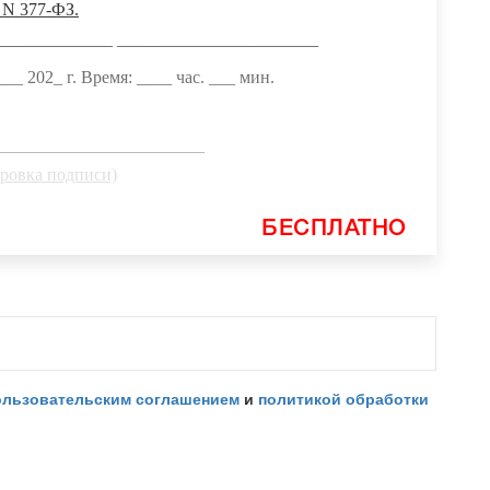
2 N 377-ФЗ.
______________ _______________________
_ 202_ г. Время: ____ час. ___ мин.
_________________________
ровка подписи)
БЕСПЛАТНО
ользовательским соглашением
и
политикой обработки