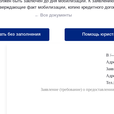
 должен быть заключен до дня мобилизации. К заявлени
верждающие факт мобилизации, копию кредитного дого
← Все документы
ать без заполнения
Помощь юрист
В /--
Адрес
Заяви
Адрес
Тел.:
Заявление (требование) о предоставлени
/-----/ г. между мной (/-----/), и /-----/ (далее – 
Я, /-----/, /-----/ года рождения, паспорт гражданина 