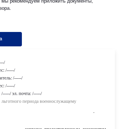
ю мы рекомендуем приложить документы,
вора.
а
---/
: /-----/
тель: /-----/
: /-----/
 /-----/ эл. почта: /-----/
и льготного периода военнослужащему
Кредитор) был заключен кредитный договор № /-----/
.
РФ серия /-----/ № /-----/ , выдан /-----/ /-----/ г., код