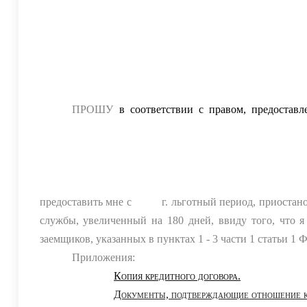
На основании вышеизложенного, руководствуяс
377-ФЗ «Об особенностях исполнения обязательств п
призванными на военную службу по мобилизации в 
принимающими участие в специальной военной опе
изменений в отдельные законодательные акты Российск
ПРОШУ
в соответствии с правом, предоста
Федеральным законом от 07.10.2022 г. № 377-ФЗ «Об о
договорам (договорам займа) лицами, призванными 
Силы Российской Федерации, лицами, принимающими 
членами их семей и о внесении изменений в отдель
предоставить мне с
/-----/
г. льготный период, приостан
службы, увеличенный на 180 дней, ввиду того, что 
заемщиков, указанных в пунктах 1 - 3 части 1 статьи 1 
Приложения:
Копия кредитного договора.
Документы, подтверждающие отношение к к