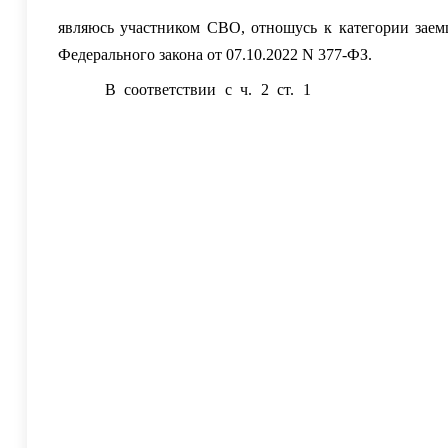
подразделения /-----/ , зарегистрированный(ая) по адрес
являюсь участником СВО, отношусь к категории заемщ
Федерального закона от 07.10.2022 N 377-ФЗ.
В соответствии с ч. 2 ст. 1
Федерального зак
исполнения обязательств по кредитным договорам (
службу по мобилизации в Вооруженные Силы Россий
специальной военной операции, а также членами
законодательные акты Российской Федерации» (далее –
течение времени действия кредитного договора обр
условий кредитного договора, предусматривающим
лицами, участвующими в обязательстве на стороне з
рассчитанный как:
1) срок мобилизации или срок, на который был 
пунктах 1 и 3 части 1 настоящей статьи, и членов их се
2) срок участия в специальной военной операции
настоящей статьи, и членов их семей), увеличенный на 