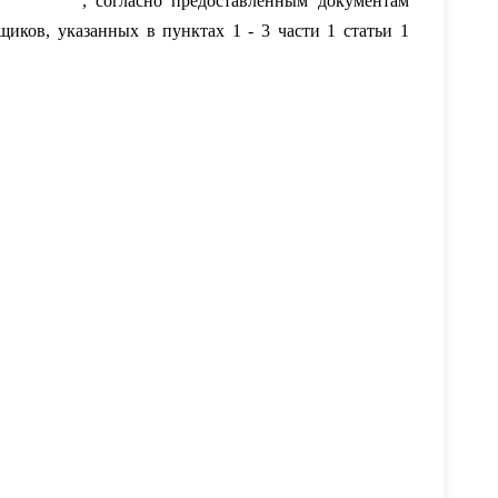
у: /-----/
, согласно предоставленным документам
иков, указанных в пунктах 1 - 3 части 1 статьи 1
она от 07.10.2022 г. № 377-ФЗ «Об особенностях
договорам займа) лицами, призванными на военную
ской Федерации, лицами, принимающими участие в
 их семей и о внесении изменений в отдельные
 Закон № 377-ФЗ) Заемщик вправе в любой момент в
атиться к кредитору с требованием об изменении
 приостановление исполнения заемщиком и всеми
аемщика, своих обязательств на льготный период,
заключен контракт (для военнослужащих, указанных в
мей), увеличенные на 180 дней;
 (для военнослужащих, указанных в пункте 2 части 1
180 дней.