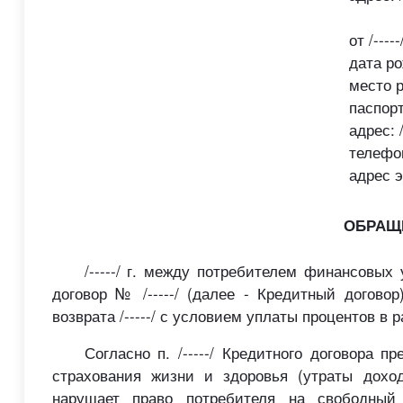
от /-----
дата рож
место р
паспорт:
адрес: /
телефон:
адрес э
ОБРАЩ
/-----/ г. между потребителем финансовых у
договор № /-----/ (далее - Кредитный договор) 
возврата /-----/ с условием уплаты процентов в ра
Согласно п. /-----/ Кредитного договора 
страхования жизни и здоровья (утраты дохо
нарушает право потребителя на свободный 