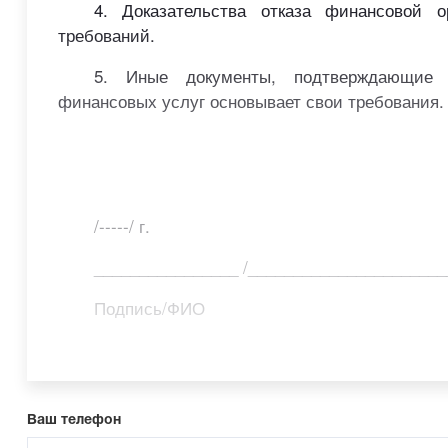
4. Доказательства отказа финансовой о
требований.
5. Иные документы, подтверждающие о
финансовых услуг основывает свои требования.
/-----/ г.
________________ /______________________
Подпись/ФИО
Ваш телефон