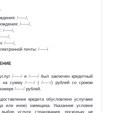
/
дения: /-----/,
ождения: /-----/,
 /-----/,
-----/,
 /-----/,
лектронной почты: /-----/
ЕНИЕ
слуг /-----/ и /-----/ был заключен кредитный
на сумму /-----/ ( /-----/) рублей со сроком
змере /-----/ рублей.
предоставление кредита обусловлено услугами
да или иное) заемщика. Указанное условие
выбор услуги страхования, поскольку не