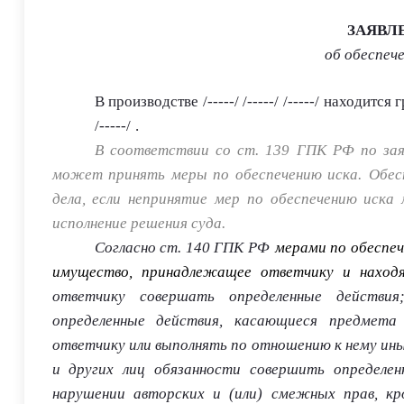
ЗАЯВЛ
об обеспеч
В производстве
/-----/ /-----/
/-----/
находится г
/-----/
.
В соответствии со ст. 139 ГПК РФ п
о за
может принять меры по обеспечению иска.
Обес
дела, если непринятие мер по обеспечению иск
исполнение решения суда.
Согласно ст. 140 ГПК РФ
мерами по обеспе
имущество, принадлежащее ответчику и находя
ответчику совершать определенные действия
определенные действия, касающиеся предмета
ответчику или выполнять по отношению к нему ин
и других лиц обязанности совершить определе
нарушении авторских и (или) смежных прав, кр