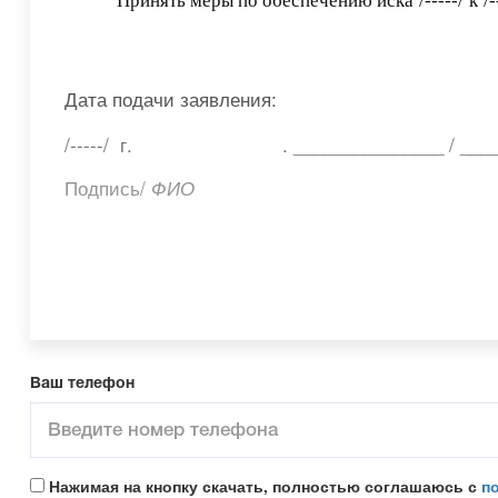
Принять меры по обеспечению иска
/-----/
к
/-
Дата подачи заявления:
/-----/ г.
. _______________ / __
Подпись/
ФИО
Ваш телефон
Нажимая на кнопку скачать, полностью соглашаюсь с
п