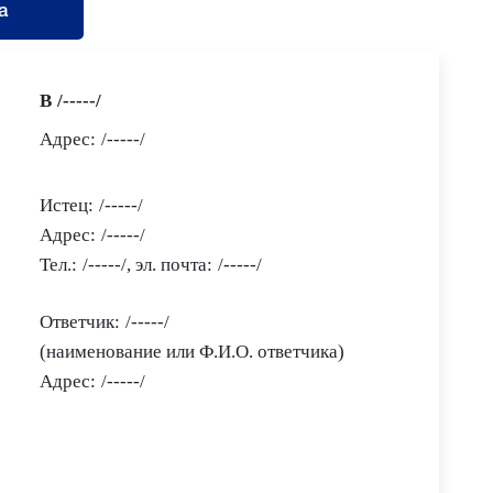
а
В
/-----/
Адрес:
/-----/
Истец:
/-----/
Адрес:
/-----/
Тел.:
/-----/
, эл. почта:
/-----/
Ответчик:
/-----/
(наименование или Ф.И.О. ответчика)
Адрес:
/-----/