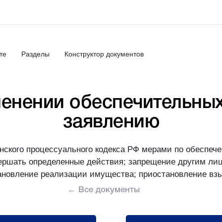
те
Разделы
Конструктор документов
менении обеспечительных
заявлению
анского процессуального кодекса РФ мерами по обеспече
ершать определенные действия; запрещение другим ли
ановление реализации имущества; приостановление взы
← Все документы