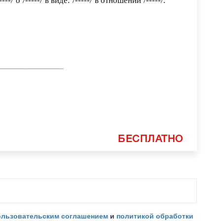
----/
о
/-----/
в виде:
/-----/
в отношении
/-----/
.
________________
БЕСПЛАТНО
ользовательским соглашением
и
политикой обработки