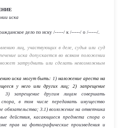
ЕНИЕ
ении иска
ражданское дело по иску
/-----/
к
/-----/
о
/-----/
.
явлению лиц, участвующих в деле, судья или суд
печение иска допускается во всяком положении
а может затруднить или сделать невозможным
чению иска могут быть:
1)
наложение ареста на
щееся у него или других лиц;
2) запрещение
;
3) запрещение другим лицам совершать
 спора, в том числе передавать имущество
ые обязательства;
3.1) возложение на ответчика
нные действия, касающиеся предмета спора о
оме прав на фотографические произведения и