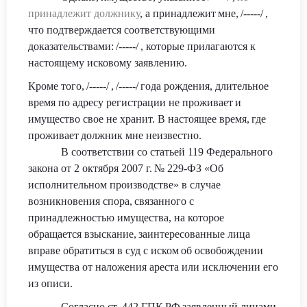
принадлежит должнику
, а принадлежит
мне
,
/-----/
,
что подтверждается соответствующими
доказательствами:
/-----/
, которые прилагаются к
настоящему исковому заявлению.
Кроме того,
/-----/
,
/-----/
года рождения
, длительное
время по адресу регистрац
ии не проживает
и
имущество свое не хранит. В настоящее время
,
где
проживает
должник мне неизвестно
.
В соответствии со статьей 119 Федерального
закона от 2 октября 2007 г.
№ 22
9-ФЗ «Об
исполнительном производстве» в случае
возникновения спора,
связанного с
принадлежностью имущества, на которое
обращается взыскание,
заинтересованные лица
вправе обратиться в суд с иском
об освобождении
имущества от наложения ареста или исключении его
из описи.
Согласно ст. 442 ГПК
РФ
заявленный лицами,