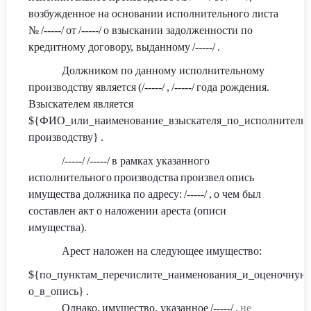
возбужденное на основании исполнительного листа
№
/-----/
от
/-----/
о взыскании задолженности по
кредитному договору, выданн
ому
/-----/
.
Должником по данному исполнительному
производству является
(
/-----/
,
/-----/
года рождения.
Взыскателем является
${ФИО_или_наименование_взыскателя_по_исполнитель
производству}
.
/-----/
/-----/
в ра
мках указанного
исполнительного
производства
произвел
опись
имущества должника по адресу:
/-----/
,
о чем был
составлен акт о наложении ареста (описи
имущества).
Арест наложен на следующее имущество:
${по_пунктам_перечислите_наименования_и_оценочную
о_в_опись}
.
Однако
,
имущество
, указанное
/-----/
,
не