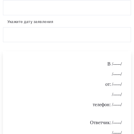
Укажите дату заявления
В /-----/
/-----/
от
:
/-----/
/-----/
телефон: /-----/
Ответчик:
/-----/
/-----/