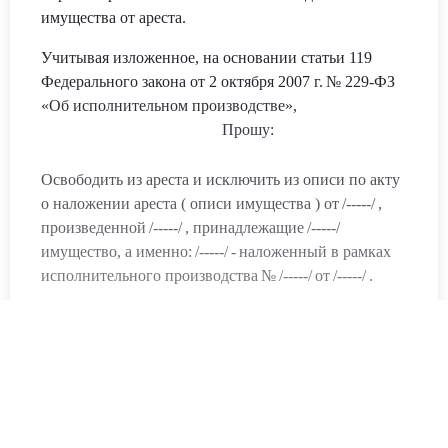
имущества от ареста.
Учитывая изложенное
, на основании статьи 119
Федерального закона от 2 октября 2007 г.
№ 22
9-ФЗ
«Об исполнительном производстве»,
Прошу:
Освободить из ареста и
исключить из описи
по акту
о наложении ареста (
описи имущества
) от
/-----/
,
произведенной
/-----/
, принадлежащие
/-----/
имущество, а именно
:
/-----/
-
наложенный в рамках
исполнительного производства
№
/-----/
от
/-----/
.
Приложения (копии):
Квитанция об уплате государственной пошлины.
Копия искового заявления
– 4 шт.
Копия
акта о наложении ареста (описи имущества
)
-
4
шт.
.
Копии документов, подтверждающих право собственности их владельца
– 4 шт.