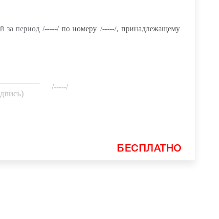
й за период
/-----/
по номеру
/-----/
,
принадлежащему
___________
/-----/
одпись)
БЕСПЛАТНО