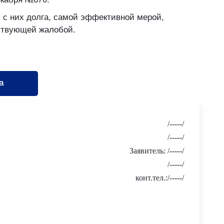
 с них долга, самой эффективной мерой,
ствующей жалобой.
а
/-----/
/-----/
Заявител
ь
: /-----/
/-----/
конт.тел.:
/-----/