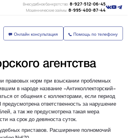
8-927-512-06-45
Внесудебное банкротство:
8-995-400-87-44
Мошеннические займы:
Онлайн консультация
Помощь по телефону
рского агентства
ами правовых норм при взыскании проблемных
чившим в народе название «Антиколлекторский»
аться от общения с коллекторами, если период
П предусмотрена ответственность за нарушение
блей, а так же предусмотрена такая мера
и на срок до девяноста суток.
судебных приставов. Расширение полномочий
екабря №670.