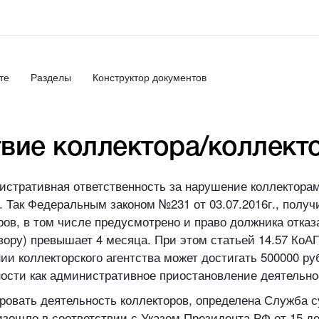
те
Разделы
Конструктор документов
вие коллектора/коллекто
нистративная ответственность за нарушение коллектор
. Так Федеральным законом №231 от 03.07.2016г., полу
ров, в том числе предусмотрено и право должника отказ
овору) превышает 4 месяца. При этом статьей 14.57 КоА
и коллекторского агентства может достигать 500000 ру
ости как административное приостановление деятельност
ровать деятельность коллекторов, определена Служба 
зошло в соответствии с Указом Президента РФ от 15 д