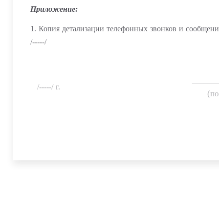
Приложение:
1. Копия детализации телефонных звонков и сообщени
/-----/
______
/-----/
г.
(п
Ваш телефон