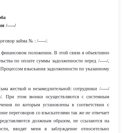
оба
ия
/-----/
договор займа №
: /-----/.
финансово
м
положени
и
. В этой связи я объективно
льства по оплате суммы задолженности перед
/-----/
,
Процессом взыскания задолженности по указанному
сьма жесткой и незамедлительной: сотрудники
/-----/
-/
.
При этом звонки осуществляются с системным
ичени
я
по которым установлены в соответствии с
ние переговоров со взыскателями так же не отвечает
представляются должным образом, не ссылаются на
ости, вводят меня в заблуждение относительно