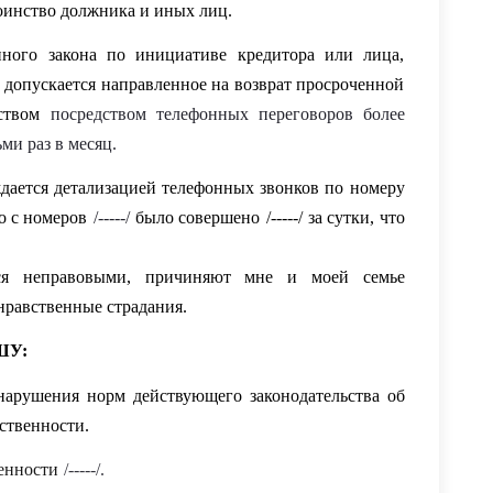
оинство должника и иных лиц.
нного закона по инициативе кредитора или лица,
е допускается направленное на возврат просроченной
ством
посредством телефонных переговоров более
ьми раз в месяц.
дается детализацией телефонных звонков по номеру
о с номеров
/-----/
было совершено
/-----/
за сутки, что
тся неправовыми, причиняют мне и моей семье
нравственные страдания.
ШУ:
нарушения норм действующего законодательства об
ственности.
венности
/-----/.