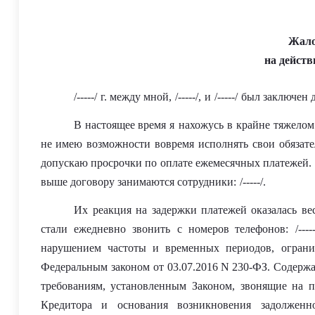
Жал
на действ
/-----/
г. ме
жду мной,
/-----/
,
и
/-----/
был заключен 
В настоящее время я
нахожусь в крайне тяжелом
не имею возможности вовремя исполнять свои обязате
допускаю просрочки по оплате ежемесячных платежей.
выше договору занимаются сотрудники
:
/-----/
.
Их
реакция на задержки платежей оказалась ве
стали
ежедневно звонить
с номеров телефонов:
/----
нарушением частоты и временных периодов,
огран
Федеральн
ым
закон
ом
от 03.07.2016 N 230-ФЗ
. Содержа
требованиям, установленным Законом, звонящие на 
Кредитора и основания возникновения задолженн