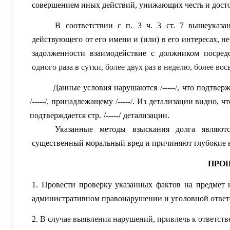
совершением иных действий, унижающих честь и дост
В соответствии с п. 3 ч. 3 ст. 7 вышеуказа
действующего от его имени и (или) в его интересах, н
задолженности взаимодействие с должником посред
одного раза в сутки, более двух раз в неделю, более вос
Данные условия нарушаются
/-----/
,
что подтверж
/-----/
,
принадлежащему
/-----/
. Из
детализации видно, чт
подтверждается стр.
/-----/
детализации
.
Указанные методы взыскания долга являю
существенный моральный вред и причиняют глубокие 
ПРО
1. Провести проверку указанных фактов на предмет 
административном правонарушении и уголовной ответ
2. В случае выявления нарушений, привлечь к ответст